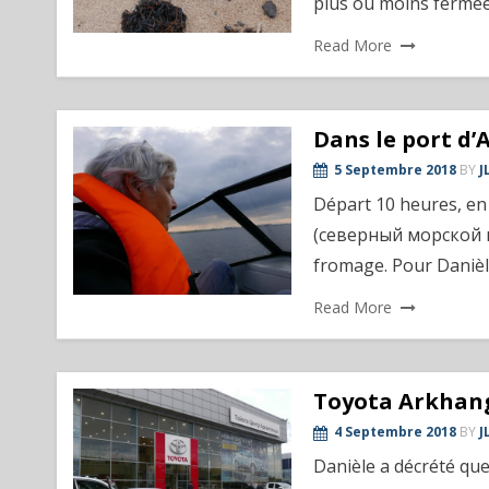
plus ou moins fermé
Read More
Dans le port d
5 Septembre 2018
BY
J
Départ 10 heures, en
(северный морской му
fromage. Pour Danièl
Read More
Toyota Arkhan
4 Septembre 2018
BY
J
Danièle a décrété qu