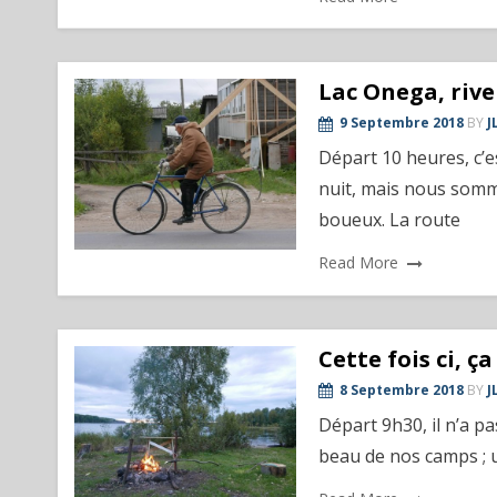
Lac Onega, rive
9 Septembre 2018
BY
J
Départ 10 heures, c’es
nuit, mais nous somm
boueux. La route
Read More
Cette fois ci, ça
8 Septembre 2018
BY
J
Départ 9h30, il n’a pas
beau de nos camps ; u