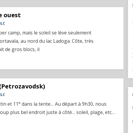
e ouest
JLC
er camp, mais le soleil se lève seulement
ortavala, au nord du lac Ladoga. Côte, très
t de gros blocs, il
(Petrozavodsk)
JLC
matin et 11° dans la tente… Au départ à 9h30, nous
p plus bel endroit juste à côté… soleil, plage, etc…