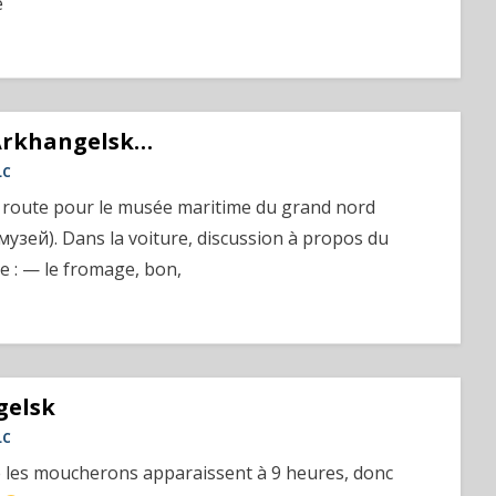
e
’Arkhangelsk…
LC
 route pour le musée maritime du grand nord
зей). Dans la voiture, discussion à propos du
e : — le fromage, bon,
gelsk
LC
e les moucherons apparaissent à 9 heures, donc