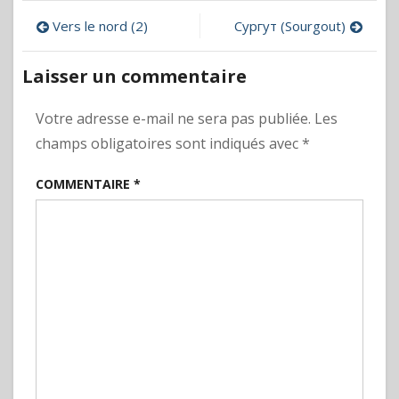
Navigation
Vers le nord (2)
Сургут (Sourgout)
de
Laisser un commentaire
l’article
Votre adresse e-mail ne sera pas publiée.
Les
champs obligatoires sont indiqués avec
*
COMMENTAIRE
*