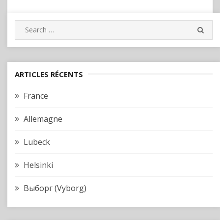
Search
SEA
for:
ARTICLES RÉCENTS
France
Allemagne
Lubeck
Helsinki
Выборг (Vyborg)