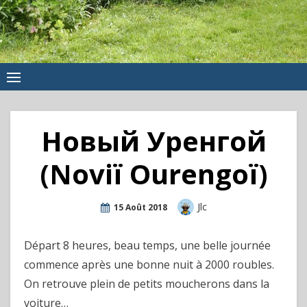
Новый Уренгой
(Noviï Ourengoï)
Author
Jlc
Posted
15 Août 2018
On
Départ 8 heures, beau temps, une belle journée
commence après une bonne nuit à 2000 roubles.
On retrouve plein de petits moucherons dans la
voiture…