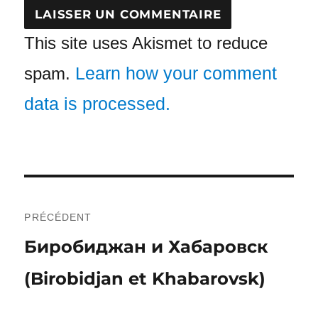
This site uses Akismet to reduce
Learn how your comment
spam.
data is processed.
Navigation
de
PRÉCÉDENT
Publication
Биробиджан и Хабаровск
l’article
(Birobidjan et Khabarovsk)
précédente :