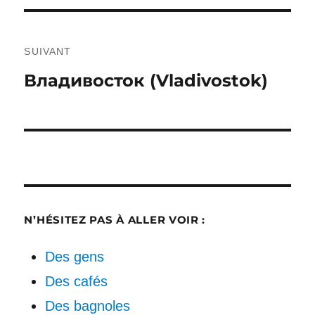
SUIVANT
Publication
Владивосток (Vladivostok)
suivante :
N’HÉSITEZ PAS À ALLER VOIR :
Des gens
Des cafés
Des bagnoles