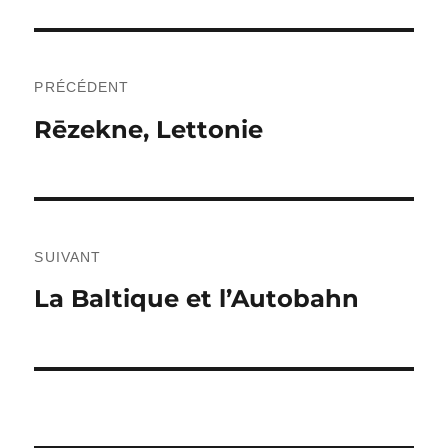
Navigation
de
PRÉCÉDENT
Publication
Rēzekne, Lettonie
l’article
précédente :
SUIVANT
Publication
La Baltique et l’Autobahn
suivante :