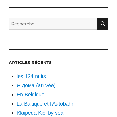
RE
Recherche
pour :
ARTICLES RÉCENTS
les 124 nuits
Я дома (arrivée)
En Belgique
La Baltique et l’Autobahn
Klaipeda Kiel by sea