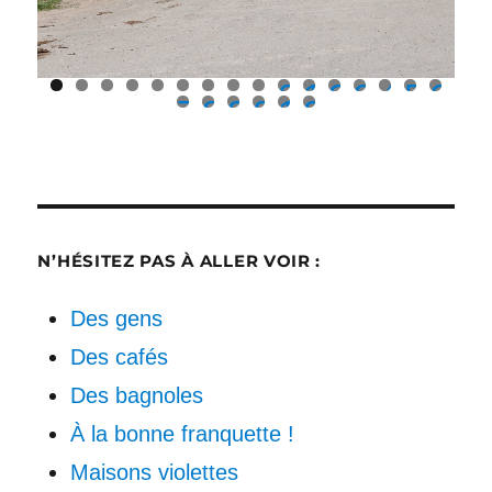
0
1
2
3
4
5
6
7
8
9
0
1
2
N’HÉSITEZ PAS À ALLER VOIR :
Des gens
Des cafés
Des bagnoles
À la bonne franquette !
Maisons violettes