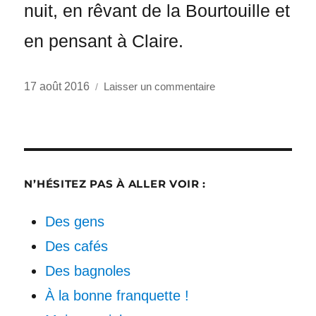
nuit, en rêvant de la Bourtouille et
en pensant à Claire.
Publié
sur
17 août 2016
Laisser un commentaire
le
De
la
Bourtouille
à
la
N’HÉSITEZ PAS À ALLER VOIR :
Bargouzine
Des gens
Des cafés
Des bagnoles
À la bonne franquette !