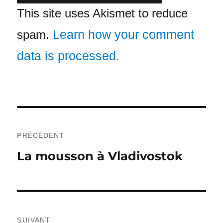
This site uses Akismet to reduce
Learn how your comment
spam.
data is processed.
Navigation
de
PRÉCÉDENT
Publication
La mousson à Vladivostok
l’article
précédente :
SUIVANT