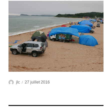
Auteur
Publié
jlc
27 juillet 2016
le