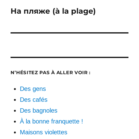
Publication
На пляже (à la plage)
suivante :
N’HÉSITEZ PAS À ALLER VOIR :
Des gens
Des cafés
Des bagnoles
À la bonne franquette !
Maisons violettes