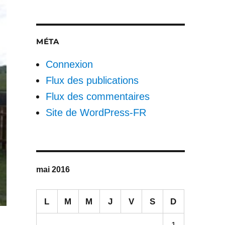
MÉTA
Connexion
Flux des publications
Flux des commentaires
Site de WordPress-FR
mai 2016
L
M
M
J
V
S
D