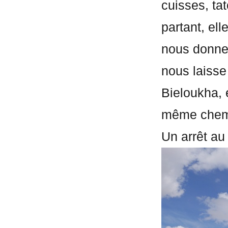
cuisses, ta
partant, el
nous donne 
nous laisse
Bieloukha, 
même chem
Un arrêt au 