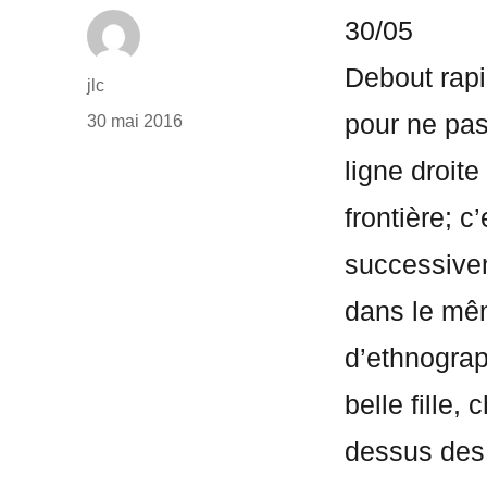
30/05
Debout rap
Auteur
jlc
Publié
pour ne pas
30 mai 2016
le
ligne droite
frontière; c
successivem
dans le mêm
d’ethnograp
belle fille,
dessus des 