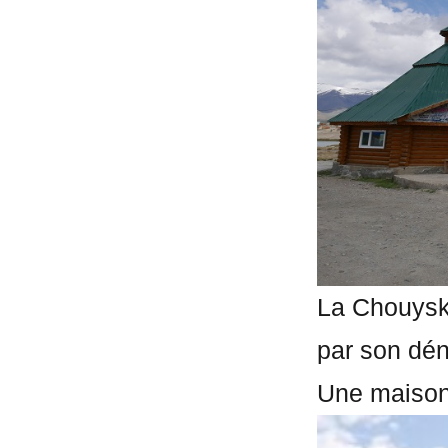
La Chouyski
par son dé
Une maison d