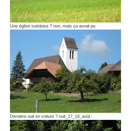
Une église suédoise ? non, mais ça aurait pu
Dernière nuit en voiture ? nuit_17_18_août :