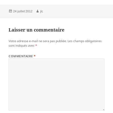
Publié
Auteur
jlc
24 juillet 2012
le
Laisser un commentaire
Votre adresse e-mail ne sera pas publiée.
Les champs obligatoires
sont indiqués avec
*
COMMENTAIRE
*