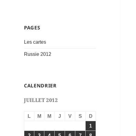
PAGES
Sixièmes visas russes !
Les cartes
Russie 2012
CALENDRIER
JUILLET 2012
L
M
M
J
V
S
D
1
2
3
4
5
6
7
8