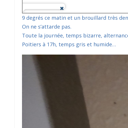
9 degrés ce matin et un brouillard très den
On ne s’attarde pas.
Toute la journée, temps bizarre, alternanc
Poitiers à 17h, temps gris et humide…