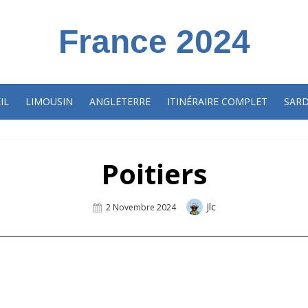
France 2024
IL
LIMOUSIN
ANGLETERRE
ITINÉRAIRE COMPLET
SAR
Poitiers
Author
Jlc
Posted
2 Novembre 2024
On