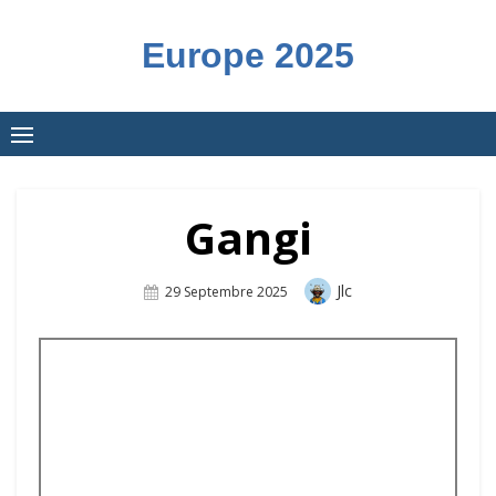
Skip
to
Europe 2025
content
Gangi
Author
Jlc
Posted
29 Septembre 2025
On