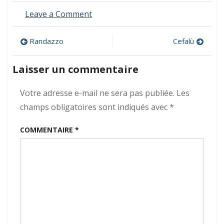
on
Leave a Comment
Gangi
Navigation
Randazzo
Cefalù
de
Laisser un commentaire
l’article
Votre adresse e-mail ne sera pas publiée.
Les
champs obligatoires sont indiqués avec
*
COMMENTAIRE
*