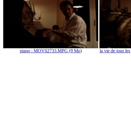
piano : MOV02733.MPG (9 Mo)
la vie de tous 